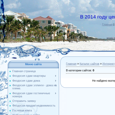
В 2014 году ц
Главная
|
Главная
»
Каталог сайтов
»
Интернет
Меню сайта
В категории сайтов
:
0
Главная страница
Феодосия сдам квартиры
Феодосия сдам дома
Не найдено мате
Феодосия сдам эллинги - дома на
пляже.
Феодосия сдам гостиничные
номера
Отправить заявку
Феодосия продам недвижимость
Гостевая книга