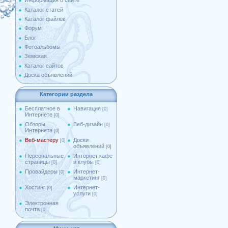
Информация о сайте
Каталог статей
Каталог файлов
Форум
Блог
Фотоальбомы
Земская
Каталог сайтов
Доска объявлений
Категории раздела
Бесплатное в
Навигация
[0]
Интернете
[0]
Обзоры
Веб-дизайн
[0]
Интернета
[0]
Веб-мастеру
Доски
[0]
объявлений
[0]
Персональные
Интернет кафе
страницы
и клубы
[0]
[0]
Провайдеры
Интернет-
[0]
маркетинг
[0]
Хостинг
Интернет-
[0]
услуги
[0]
Электронная
почта
[0]