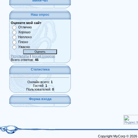
Мини-чат
Наш опрос
Оцените мой сайт
Отлично
Хорошо
Неплохо
Плохо
Ужасно
Результаты
|
Архив опросов
Всего ответов:
46
Статистика
Онлайн всего:
1
Гостей:
1
Пользователей:
0
Форма входа
Copyright MyCorp © 2026